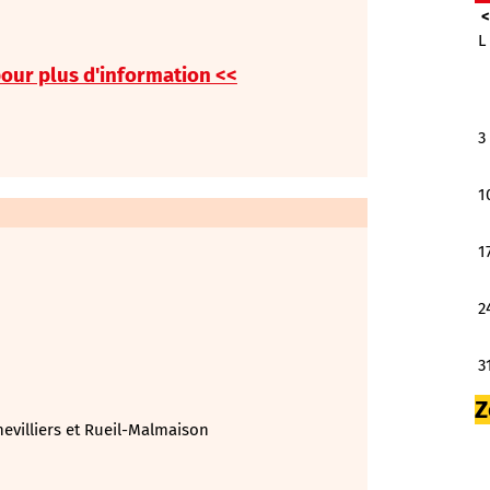
L
pour plus d'information <<
3
1
1
2
3
Z
evilliers et Rueil-Malmaison